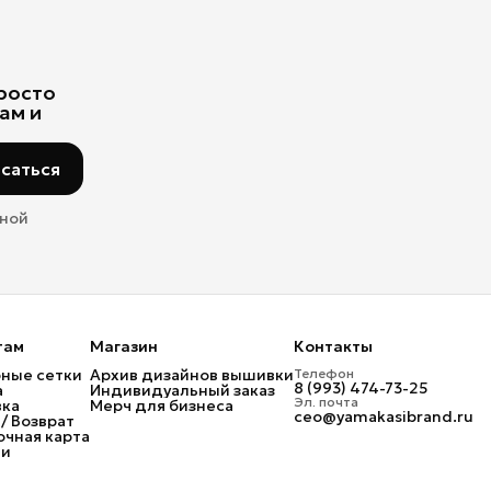
просто
ам и
саться
мной
там
Магазин
Контакты
ные сетки
Архив дизайнов вышивки
Телефон
8 (993) 474-73-25
а
Индивидуальный заказ
Эл. почта
вка
Мерч для бизнеса
ceo@yamakasibrand.ru
/ Возврат
чная карта
ти