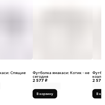
каси: Спящие
Футболка ямакаси: Котик - не
Футбо
сегодня
коала
2 577 ₽
2 577
В корзину
В ко