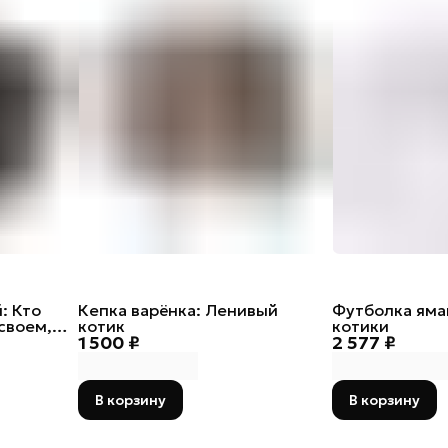
: Кто
Кепка варёнка: Ленивый
Футболка яма
своем,
котик
котики
1 500 ₽
2 577 ₽
В корзину
В корзину