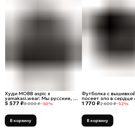
Худи MOBB aspic х
Футболка с вышивкой
yamakasi.wear: Мы русские, с
посеет зло в сердце 
5 577 ₽
1 770 ₽
нами Бог
тот лох
8 000 ₽
−
30
%
2 600 ₽
−
32
%
В корзину
В корзину