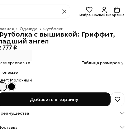
Избранное
Войти
Корзина
лавная
›
Одежда
›
Футболки
Футболка с вышивкой: Гриффит,
падший ангел
2 777 ₽
азмер: onesize
Таблица размеров
onesize
Цвет: Молочный
Добавить в корзину
Преимущества
Оплата — картой, СБП или наличными
Доставка
Оплата частями в Сплит