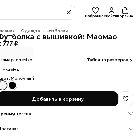
Избранное
Войти
Корзина
лавная
›
Одежда
›
Футболки
Футболка с вышивкой: Маомао
2 777 ₽
азмер: onesize
Таблица размеров
onesize
Цвет: Молочный
Добавить в корзину
Преимущества
Оплата — картой, СБП или наличными
Доставка
Оплата частями в Сплит
Доставка в пункты выдачи или до двери: Яндекс, СДЭК