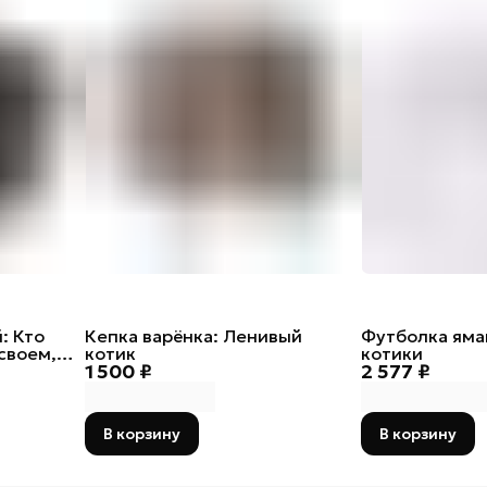
: Кто
Кепка варёнка: Ленивый
Футболка яма
своем,
котик
котики
1 500 ₽
2 577 ₽
В корзину
В корзину