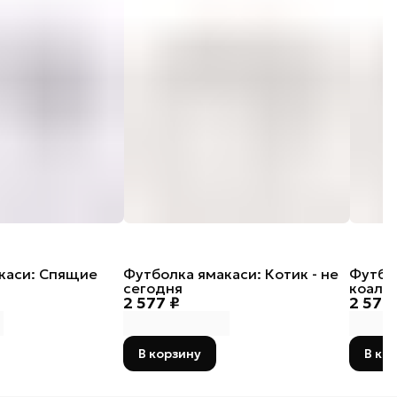
каси: Спящие
Футболка ямакаси: Котик - не
Футбо
сегодня
коала
2 577 ₽
2 577
В корзину
В ко