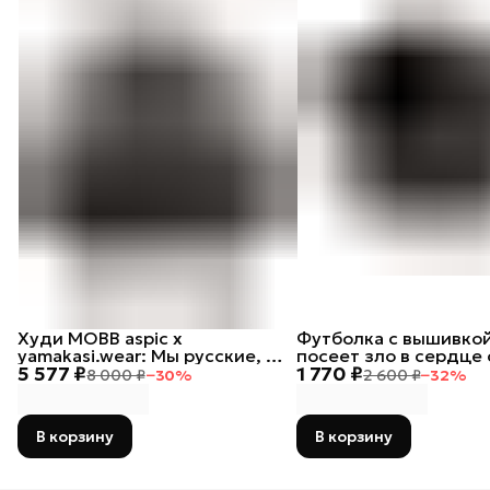
Худи MOBB aspic х
Футболка с вышивкой
yamakasi.wear: Мы русские, с
посеет зло в сердце 
5 577 ₽
1 770 ₽
нами Бог
тот лох
8 000 ₽
−
30
%
2 600 ₽
−
32
%
В корзину
В корзину