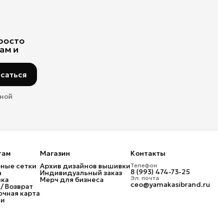
просто
ам и
саться
мной
там
Магазин
Контакты
ные сетки
Архив дизайнов вышивки
Телефон
8 (993) 474-73-25
а
Индивидуальный заказ
Эл. почта
вка
Мерч для бизнеса
ceo@yamakasibrand.ru
/ Возврат
чная карта
ти