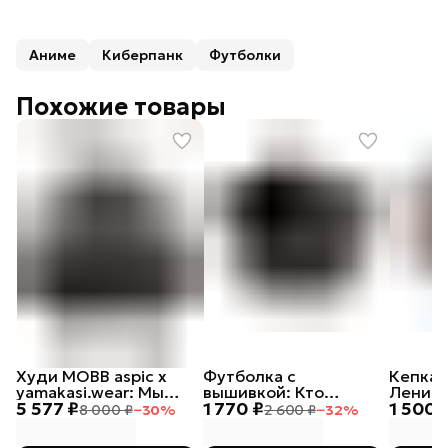
Аниме
Киберпанк
Футболки
Похожие товары
Худи MOBB aspic х
Футболка с
Кепка 
yamakasi.wear: Мы
вышивкой: Кто
Ленивы
5 577 ₽
1 770 ₽
1 500 
русские, с нами Бог
посеет зло в сердце
8 000 ₽
−
30
%
2 600 ₽
−
32
%
своем, тот лох