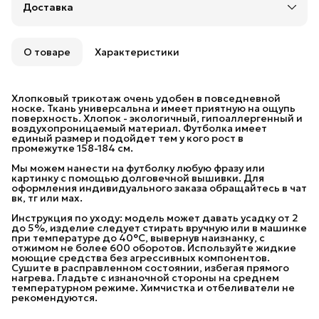
Доставка
Доставка в пункты выдачи или до двери: Яндекс,
СДЭК или Почтой России
Удобный возврат
Возможность отказаться от части товаров
О товаре
Характеристики
Бесплатная доставка в пункты выдачи заказов
Яндекс Маркета и 5 Post (Пятерочка) до 30 июня.
При заказе на сумму от 10 000 рублей
Хлопковый трикотаж очень удобен в повседневной
предоставляется бесплатная доставка в пункты
носке. Ткань универсальна и имеет приятную на ощупь
выдачи СДЭК.
поверхность. Хлопок - экологичный, гипоаллергенный и
воздухопроницаемый материал. Футболка имеет
При заказе на сумму от 20 000 рублей
единый размер и подойдет тем у кого рост в
предоставляется бесплатная доставка Почтой
промежутке 158-184 см.
России.
Мы можем нанести на футболку любую фразу или
картинку с помощью долговечной вышивки. Для
оформления индивидуального заказа обращайтесь в чат
вк, тг или мах.
Инструкция по уходу: модель может давать усадку от 2
до 5%, изделие следует стирать вручную или в машинке
при температуре до 40°C, вывернув наизнанку, с
отжимом не более 600 оборотов. Используйте жидкие
моющие средства без агрессивных компонентов.
Сушите в расправленном состоянии, избегая прямого
нагрева. Гладьте с изнаночной стороны на среднем
температурном режиме. Химчистка и отбеливатели не
рекомендуются.