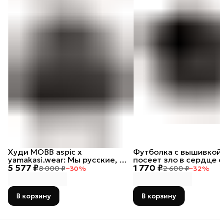
Худи MOBB aspic х
Футболка с вышивкой
yamakasi.wear: Мы русские, с
посеет зло в сердце 
5 577 ₽
1 770 ₽
нами Бог
тот лох
8 000 ₽
−
30
%
2 600 ₽
−
32
%
В корзину
В корзину