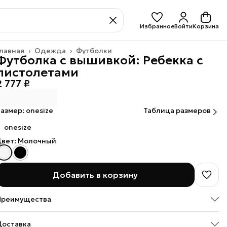
Избранное
Войти
Корзина
лавная
›
Одежда
›
Футболки
Футболка с вышивкой: Ребекка с
пистолетами
2 777 ₽
азмер: onesize
Таблица размеров
onesize
Цвет: Молочный
Добавить в корзину
Преимущества
Оплата — картой, СБП или наличными
Доставка
Оплата частями в Сплит