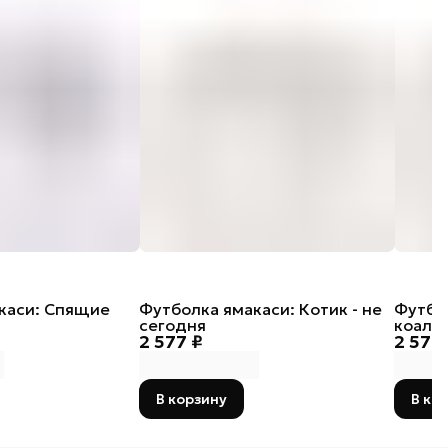
каси: Спящие
Футболка ямакаси: Котик - не
Футбо
сегодня
коала
2 577 ₽
2 577
В корзину
В ко