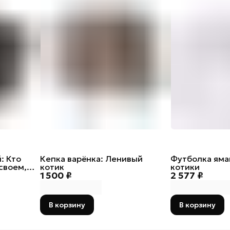
: Кто
Кепка варёнка: Ленивый
Футболка яма
своем,
котик
котики
1 500 ₽
2 577 ₽
В корзину
В корзину