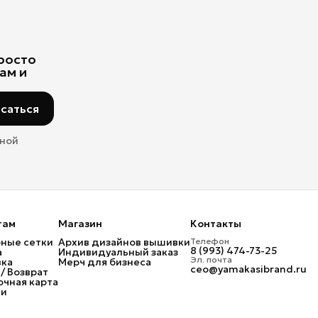
просто
ам и
саться
мной
там
Магазин
Контакты
ные сетки
Архив дизайнов вышивки
Телефон
8 (993) 474-73-25
а
Индивидуальный заказ
Эл. почта
вка
Мерч для бизнеса
ceo@yamakasibrand.ru
/ Возврат
чная карта
ти