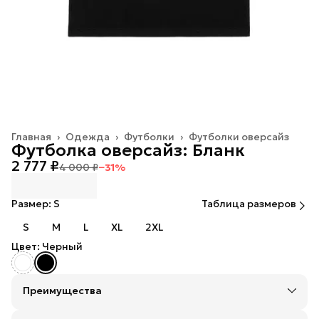
Главная
›
Одежда
›
Футболки
›
Футболки оверсайз
Футболка оверсайз: Бланк
2 777 ₽
4 000 ₽
−
31
%
Размер: S
Таблица размеров
S
M
L
XL
2XL
Цвет: Черный
Преимущества
Оплата — картой, СБП или наличными
Оплата частями в Сплит