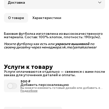
Доставка
Доставка в пункты выдачи или до двери: Яндекс,
СДЭК или Почтой России
Удобный возврат
Возможность отказаться от части товаров
О товаре
Характеристики
Бесплатная доставка в пункты выдачи заказов
Яндекс Маркета и 5 Post (Пятерочка) до 30 июня.
При заказе на сумму от 10 000 рублей
Базовая футболка изготовлена из высококачественного
предоставляется бесплатная доставка в пункты
материала. Состав: 100% хлопок, плотность: 190гр/м2.
выдачи СДЭК.
Носите футболку как есть или
При заказе на сумму от 20 000 рублей
украсьте вышивкой
по 
своему дизайну через менеджера:vk.me/yamakasiwear
предоставляется бесплатная доставка Почтой
России.
Услуги к товару
Услуги оплачиваются отдельно — свяжемся с вами после
заказа для уточнения деталей и оплаты.
500 ₽
Добавить персонализацию
Вы можете изменить готовый дизайн или добавить еще
одну вышивку на изделие.
Подробнее
Что можно сделать:
добавить имя, ник или короткую фразу
добавить второй принт на изделие
внести корректировки в существующий дизайн (по