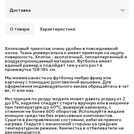
Оплата частями в Сплит
Доставка
Доставка в пункты выдачи или до двери: Яндекс,
СДЭК или Почтой России
Удобный возврат
Возможность отказаться от части товаров
О товаре
Характеристики
Бесплатная доставка в пункты выдачи заказов
Яндекс Маркета и 5 Post (Пятерочка) до 30 июня.
При заказе на сумму от 10 000 рублей
Хлопковый трикотаж очень удобен в повседневной
предоставляется бесплатная доставка в пункты
носке. Ткань универсальна и имеет приятную на ощупь
выдачи СДЭК.
поверхность. Хлопок - экологичный, гипоаллергенный и
воздухопроницаемый материал. Футболка имеет
При заказе на сумму от 20 000 рублей
единый размер и подойдет тем у кого рост в
предоставляется бесплатная доставка Почтой
промежутке 158-184 см.
России.
Мы можем нанести на футболку любую фразу или
картинку с помощью долговечной вышивки. Для
оформления индивидуального заказа обращайтесь в чат
вк, тг или мах.
Инструкция по уходу: модель может давать усадку от 2
до 5%, изделие следует стирать вручную или в машинке
при температуре до 40°C, вывернув наизнанку, с
отжимом не более 600 оборотов. Используйте жидкие
моющие средства без агрессивных компонентов.
Сушите в расправленном состоянии, избегая прямого
нагрева. Гладьте с изнаночной стороны на среднем
температурном режиме. Химчистка и отбеливатели не
рекомендуются.