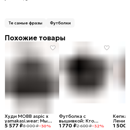
Те самые фразы
Футболки
Похожие товары
Худи MOBB aspic х
Футболка с
Кепка 
yamakasi.wear: Мы
вышивкой: Кто
Ленивы
5 577 ₽
1 770 ₽
1 500 
русские, с нами Бог
посеет зло в сердце
8 000 ₽
−
30
%
2 600 ₽
−
32
%
своем, тот лох