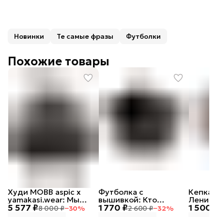
Новинки
Те самые фразы
Футболки
Похожие товары
Худи MOBB aspic х
Футболка с
Кепка 
yamakasi.wear: Мы
вышивкой: Кто
Ленивы
5 577 ₽
1 770 ₽
1 500 
русские, с нами Бог
посеет зло в сердце
8 000 ₽
−
30
%
2 600 ₽
−
32
%
своем, тот лох