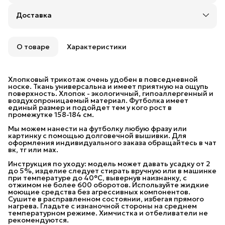
Оплата частями в Сплит
Доставка
Доставка в пункты выдачи или до двери: Яндекс,
СДЭК или Почтой России
Удобный возврат
Возможность отказаться от части товаров
О товаре
Характеристики
Бесплатная доставка в пункты выдачи заказов
Яндекс Маркета и 5 Post (Пятерочка) до 30 июня.
При заказе на сумму от 10 000 рублей
Хлопковый трикотаж очень удобен в повседневной
предоставляется бесплатная доставка в пункты
носке. Ткань универсальна и имеет приятную на ощупь
выдачи СДЭК.
поверхность. Хлопок - экологичный, гипоаллергенный и
воздухопроницаемый материал. Футболка имеет
При заказе на сумму от 20 000 рублей
единый размер и подойдет тем у кого рост в
предоставляется бесплатная доставка Почтой
промежутке 158-184 см.
России.
Мы можем нанести на футболку любую фразу или
картинку с помощью долговечной вышивки. Для
оформления индивидуального заказа обращайтесь в чат
вк, тг или мах.
Инструкция по уходу: модель может давать усадку от 2
до 5%, изделие следует стирать вручную или в машинке
при температуре до 40°C, вывернув наизнанку, с
отжимом не более 600 оборотов. Используйте жидкие
моющие средства без агрессивных компонентов.
Сушите в расправленном состоянии, избегая прямого
нагрева. Гладьте с изнаночной стороны на среднем
температурном режиме. Химчистка и отбеливатели не
рекомендуются.