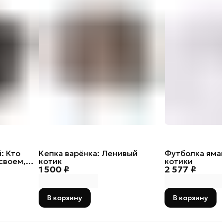
: Кто
Кепка варёнка: Ленивый
Футболка яма
своем,
котик
котики
1 500 ₽
2 577 ₽
В корзину
В корзину