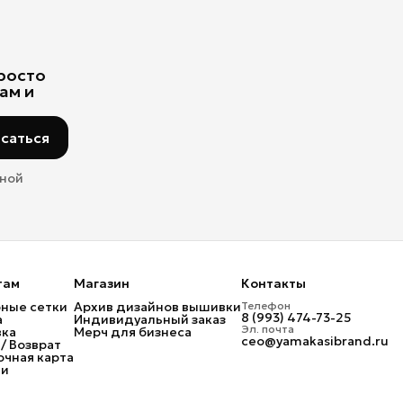
просто
ам и
саться
мной
там
Магазин
Контакты
ные сетки
Архив дизайнов вышивки
Телефон
8 (993) 474-73-25
а
Индивидуальный заказ
Эл. почта
вка
Мерч для бизнеса
ceo@yamakasibrand.ru
/ Возврат
чная карта
ти