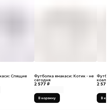
каси: Спящие
Футболка ямакаси: Котик - не
Футбо
сегодня
коала
2 577 ₽
2 577
В корзину
В ко