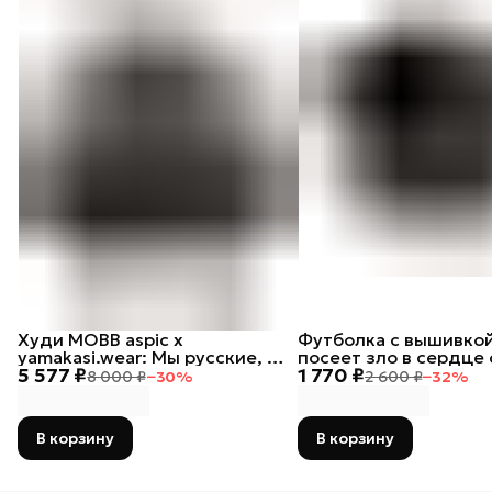
Худи MOBB aspic х
Футболка с вышивкой
yamakasi.wear: Мы русские, с
посеет зло в сердце 
5 577 ₽
1 770 ₽
нами Бог
тот лох
8 000 ₽
−
30
%
2 600 ₽
−
32
%
В корзину
В корзину