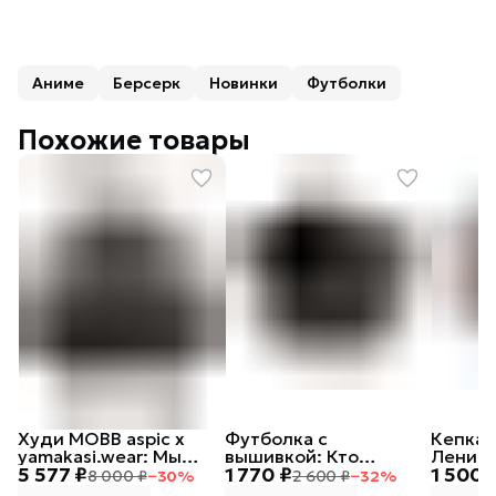
Аниме
Берсерк
Новинки
Футболки
Похожие товары
Худи MOBB aspic х
Футболка с
Кепка 
yamakasi.wear: Мы
вышивкой: Кто
Ленивы
5 577 ₽
1 770 ₽
1 500 
русские, с нами Бог
посеет зло в сердце
8 000 ₽
−
30
%
2 600 ₽
−
32
%
своем, тот лох