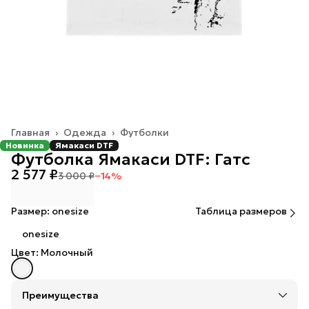
Главная
›
Одежда
›
Футболки
Новинка
Ямакаси DTF
Футболка Ямакаси DTF: Гатс
2 577 ₽
3 000 ₽
−
14
%
Размер: onesize
Таблица размеров
onesize
Цвет: Молочный
Преимущества
Оплата — картой, СБП или наличными