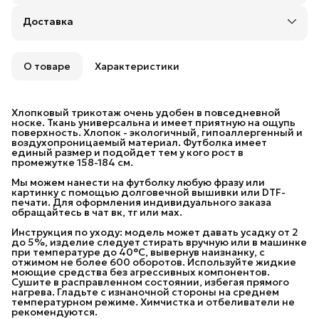
Оплата частями в Сплит
Доставка
Доставка в пункты выдачи или до двери: Яндекс,
СДЭК или Почтой России
Удобный возврат
Возможность отказаться от части товаров
О товаре
Характеристики
Бесплатная доставка в пункты выдачи заказов
Яндекс Маркета и 5 Post (Пятерочка) до 30 июня.
При заказе на сумму от 10 000 рублей
Хлопковый трикотаж очень удобен в повседневной
предоставляется бесплатная доставка в пункты
носке. Ткань универсальна и имеет приятную на ощупь
выдачи СДЭК.
поверхность. Хлопок - экологичный, гипоаллергенный и
воздухопроницаемый материал. Футболка имеет
При заказе на сумму от 20 000 рублей
единый размер и подойдет тем у кого рост в
предоставляется бесплатная доставка Почтой
промежутке 158-184 см.
России.
Мы можем нанести на футболку любую фразу или
картинку с помощью долговечной вышивки или DTF-
печати. Для оформления индивидуального заказа
обращайтесь в чат вк, тг или мах.
Инструкция по уходу: модель может давать усадку от 2
до 5%, изделие следует стирать вручную или в машинке
при температуре до 40°C, вывернув наизнанку, с
отжимом не более 600 оборотов. Используйте жидкие
моющие средства без агрессивных компонентов.
Сушите в расправленном состоянии, избегая прямого
нагрева. Гладьте с изнаночной стороны на среднем
температурном режиме. Химчистка и отбеливатели не
рекомендуются.