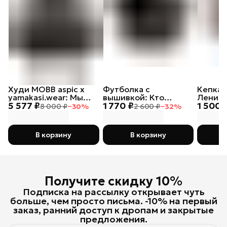
Худи MOBB aspic х
Футболка с
Кепка 
yamakasi.wear: Мы
вышивкой: Кто
Ленивы
5 577 ₽
1 770 ₽
1 500 
русские, с нами Бог
посеет зло в сердце
8 000 ₽
−
30
%
2 600 ₽
−
32
%
своем, тот лох
В корзину
В корзину
Получите скидку 10%
Подписка на рассылку открывает чуть
больше, чем просто письма. -10% на первый
заказ, ранний доступ к дропам и закрытые
предложения.