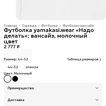
Главная
›
Одежда
›
Футболки
›
Футболки вансайз
Футболка yamakasi.wear «Надо
делать»: вансайз, молочный
цвет
2 777 ₽
Размер: 44-52
Таблица размеров
44-52
onesize
Цвет: Молочный
Преимущества
Оплата — картой, СБП или наличными
Оплата частями в Сплит
Доставка
Доставка в пункты выдачи или до двери: Яндекс,
СДЭК или Почтой России