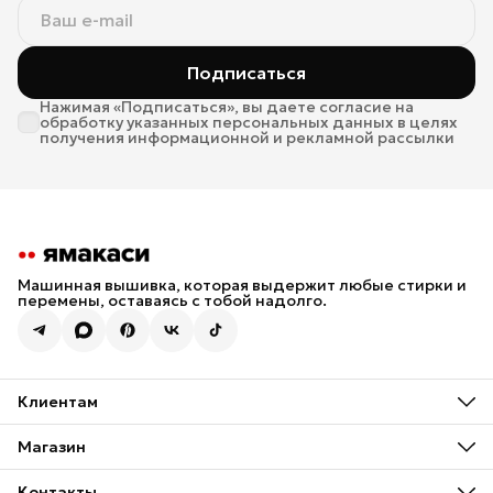
Подписаться
Нажимая «Подписаться», вы даете согласие на
обработку указанных персональных данных в целях
получения информационной и рекламной рассылки
Машинная вышивка, которая выдержит любые стирки и
перемены, оставаясь с тобой надолго.
Клиентам
Размерные сетки
Оплата
Магазин
Доставка
Архив дизайнов вышивки
Обмен / Возврат
Индивидуальный заказ
Контакты