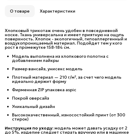
Удобный возврат
Возможность отказаться от части товаров
О товаре
Характеристики
Бесплатная доставка в пункты выдачи заказов
Яндекс Маркета и 5 Post (Пятерочка) до 30 июня.
При заказе на сумму от 10 000 рублей
Хлопковый трикотаж очень удобен в повседневной
предоставляется бесплатная доставка в пункты
носке. Ткань универсальна и имеет приятную на ощупь
выдачи СДЭК.
поверхность. Хлопок - экологичный, гипоаллергенный и
воздухопроницаемый материал. Подойдет тем у кого
При заказе на сумму от 20 000 рублей
рост в промежутке 158-184 см.
предоставляется бесплатная доставка Почтой
России.
Модель выполнена из хлопкового полотна с
добавлением лайкры
Размер вансайз, унисекс модель
Плотный материал — 210 г/м², за счет чего модель
идеально держит форму
Фирменная ZIP упаковка aspic
Покрой оверсайз
Уникальный дизайн
Высококачественный, износостойкий принт (от 300
стирок)
Инструкция по уходу:
модель может давать усадку от 2
до 5%, изделие следует стирать вручную или в машинке