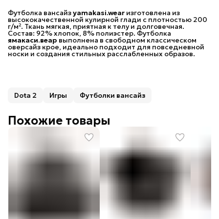
При заказе на сумму от 10 000 рублей
Футболка вансайз
предоставляется бесплатная доставка в пункты
yamakasi.wear
изготовлена из
высококачественной кулирной глади с плотностью 200
выдачи СДЭК.
г/м². Ткань мягкая, приятная к телу и долговечная.
Состав: 92% хлопок, 8% полиэстер. Футболка
При заказе на сумму от 20 000 рублей
ямакаси.веар
предоставляется бесплатная доставка Почтой
выполнена в свободном классическом
оверсайз крое, идеально подходит для повседневной
России.
носки и создания стильных расслабленных образов.
Dota 2
Игры
Футболки вансайз
Похожие товары