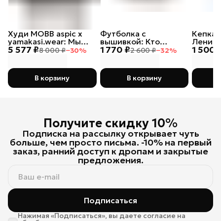
Худи MOBB aspic х
Футболка с
Кепка 
yamakasi.wear: Мы
вышивкой: Кто
Ленивы
5 577 ₽
1 770 ₽
1 500 
русские, с нами Бог
посеет зло в сердце
8 000 ₽
−
30
%
2 600 ₽
−
32
%
своем, тот лох
В корзину
В корзину
Получите скидку 10%
Подписка на рассылку открывает чуть
больше, чем просто письма. -10% на первый
заказ, ранний доступ к дропам и закрытые
предложения.
Подписаться
Нажимая «Подписаться», вы даете согласие на