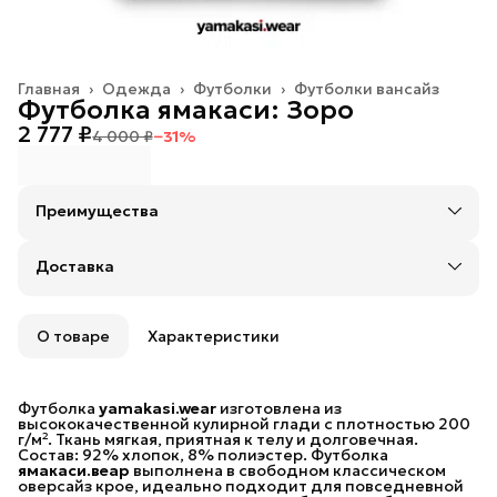
Главная
›
Одежда
›
Футболки
›
Футболки вансайз
Футболка ямакаси: Зоро
2 777 ₽
4 000 ₽
−
31
%
Преимущества
Оплата — картой, СБП или наличными
Оплата частями в Сплит
Доставка
Доставка в пункты выдачи или до двери: Яндекс,
СДЭК или Почтой России
Удобный возврат
Возможность отказаться от части товаров
О товаре
Характеристики
Бесплатная доставка в пункты выдачи заказов
Яндекс Маркета и 5 Post (Пятерочка) до 30 июня.
При заказе на сумму от 10 000 рублей
Футболка
предоставляется бесплатная доставка в пункты
yamakasi.wear
изготовлена из
высококачественной кулирной глади с плотностью 200
выдачи СДЭК.
г/м². Ткань мягкая, приятная к телу и долговечная.
Состав: 92% хлопок, 8% полиэстер. Футболка
При заказе на сумму от 20 000 рублей
ямакаси.веар
предоставляется бесплатная доставка Почтой
выполнена в свободном классическом
оверсайз крое, идеально подходит для повседневной
России.