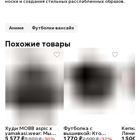
носки и создания стильных расслабленных образов.
Аниме
Футболки вансайз
Похожие товары
Худи MOBB aspic х
Футболка с
Кепка 
yamakasi.wear: Мы
вышивкой: Кто
Ленивы
5 577 ₽
1 770 ₽
1 500 
русские, с нами Бог
посеет зло в сердце
8 000 ₽
−
30
%
2 600 ₽
−
32
%