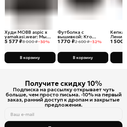
Худи MOBB aspic х
Футболка с
Кепка 
yamakasi.wear: Мы
вышивкой: Кто
Ленивы
5 577 ₽
1 770 ₽
1 500 
русские, с нами Бог
посеет зло в сердце
8 000 ₽
−
30
%
2 600 ₽
−
32
%
своем, тот лох
В корзину
В корзину
Получите скидку 10%
Подписка на рассылку открывает чуть
больше, чем просто письма. -10% на первый
заказ, ранний доступ к дропам и закрытые
предложения.