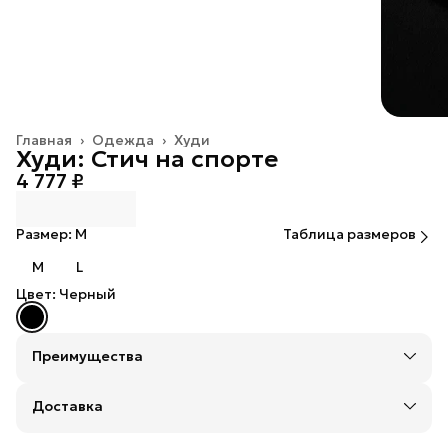
Главная
›
Одежда
›
Худи
Худи: Стич на спорте
4 777 ₽
Размер: M
Таблица размеров
M
L
Цвет: Черный
Преимущества
Оплата — картой, СБП или наличными
Оплата частями в Сплит
Доставка
Доставка в пункты выдачи или до двери: Яндекс,
СДЭК или Почтой России
Удобный возврат