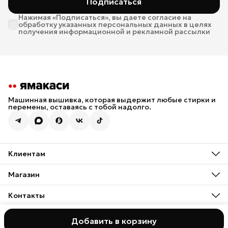
Подписаться
Нажимая «Подписаться», вы даете согласие на
обработку указанных персональных данных в целях
получения информационной и рекламной рассылки
Машинная вышивка, которая выдержит любые стирки и
перемены, оставаясь с тобой надолго.
Клиентам
Размерные сетки
Оплата
Магазин
Доставка
Архив дизайнов вышивки
Обмен / Возврат
Индивидуальный заказ
Контакты
Подарочная карта
Мерч для бизнеса
Новости
Телефон
8 (993) 474-73-25
Добавить в корзину
2025 © yamakasi.wear
Оферта
Политика конфиденциальнос
Эл. почта