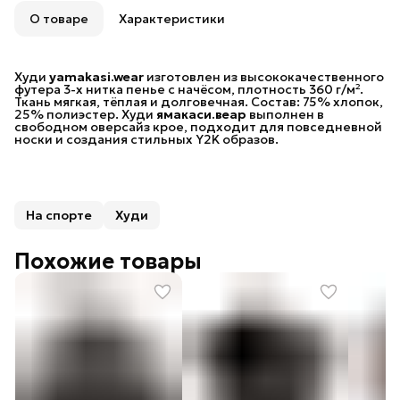
Возможность отказаться от части товаров
О товаре
Характеристики
Бесплатная доставка в пункты выдачи заказов
Яндекс Маркета и 5 Post (Пятерочка) до 30 июня.
При заказе на сумму от 10 000 рублей
Худи
предоставляется бесплатная доставка в пункты
yamakasi.wear
изготовлен из высококачественного
футера 3-х нитка пенье с начёсом, плотность 360 г/м².
выдачи СДЭК.
Ткань мягкая, тёплая и долговечная. Состав: 75% хлопок,
25% полиэстер. Худи
При заказе на сумму от 20 000 рублей
ямакаси.веар
выполнен в
свободном оверсайз крое, подходит для повседневной
предоставляется бесплатная доставка Почтой
носки и создания стильных Y2K образов.
России.
На спорте
Худи
Похожие товары